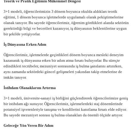
Teorik ve Pratik Eğitimin Mükemmel Dengesi
3+1 modeli, öğrencilerimizin 3 dönem boyunca okulda aldıkları teorik
eğitimi, 1 dönem boyunca işletmelerde uygulamalı olarak pekiştirmelerine
olanak tanıyor. Bu sayede öğrencilerimiz, öğrenim gördükleri alanda sektörün
gerektirdiği bilgi ve becerileri kazanıyor, iş dünyasının beklentilerine uygun
bir şekilde yetişiyorlar.
İş Dünyasına Erken Adım
Öğrencilerimiz, işletmelerde geçirdikleri dönem boyunca mesleki deneyim
kazanarak iş dünyasına erken bir adım atma fırsatı buluyorlar. Bu süreçte
edindikleri tecrübeler, mezuniyet sonrasında iş bulma şanslarını artırırken,
aynı zamanda sektördeki güncel gelişmeleri yakından takip etmelerine de
imkân tanıyor.
İstihdam Olanaklarını Artırma
3+1 modeli, üniversite-sanayi iş birliğini güçlendirerek öğrencilerimize geniş
bir istihdam ağı sunuyor. Öğrencilerimiz, işletmelerdeki staj dönemlerinde
potansiyel işverenleriyle tanışma ve kendilerini kanıtlama fırsatı elde ediyor.
Bu sayede mezuniyet sonrası iş bulma olanakları da önemli ölçüde artıyor.
Geleceğe Yön Veren Bir Adım