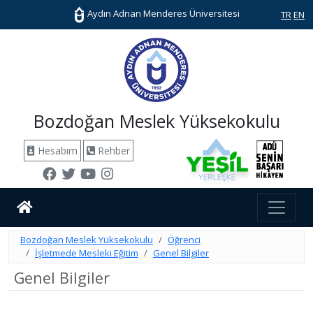
Aydın Adnan Menderes Üniversitesi
TR
EN
Bozdoğan Meslek Yüksekokulu
Hesabım
Rehber
Bozdoğan Meslek Yüksekokulu
Öğrenci
İşletmede Mesleki Eğitim
Genel Bilgiler
Genel Bilgiler