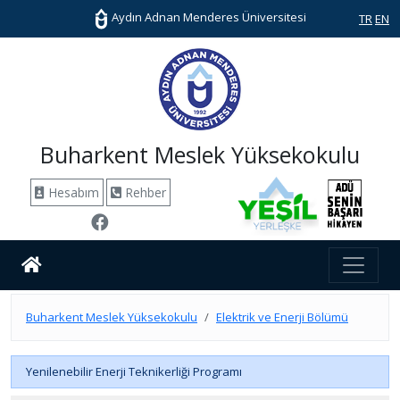
Aydın Adnan Menderes Üniversitesi
TR
EN
Buharkent Meslek Yüksekokulu
Hesabım
Rehber
Buharkent Meslek Yüksekokulu
Elektrik ve Enerji Bölümü
Yenilenebilir Enerji Teknikerliği Programı