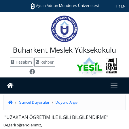
Aydın Adnan Menderes Üniversitesi
TR
EN
Buharkent Meslek Yüksekokulu
Hesabım
Rehber
Güncel Duyurular
Duyuru Arşivi
"UZAKTAN ÖĞRETİM İLE İLGİLİ BİLGİLENDİRME"
Değerli öğrencilerimiz,