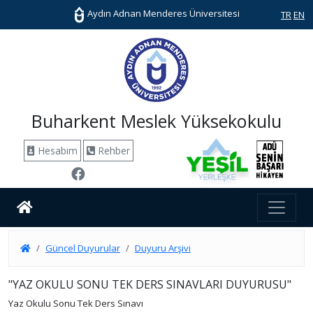
Aydın Adnan Menderes Üniversitesi
TR
EN
Buharkent Meslek Yüksekokulu
Hesabım
Rehber
Güncel Duyurular
Duyuru Arşivi
"YAZ OKULU SONU TEK DERS SINAVLARI DUYURUSU"
Yaz Okulu Sonu Tek Ders Sınavı