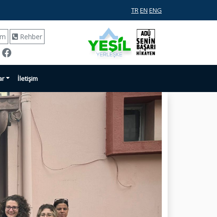
TR
EN
ENG
ım
Rehber
ar
İletişim