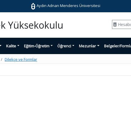
Aydın Adnan Menderes Üniversitesi
ek Yüksekokulu
Hesab
Kalite
Eğitim-Öğretim
Öğrenci
Mezunlar
Belgeler/Forml
Dilekçe ve Formlar