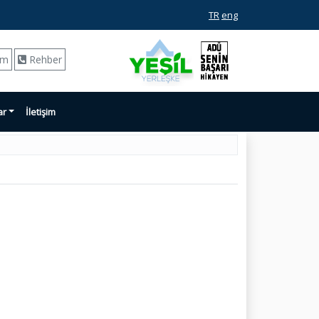
TR
eng
ım
Rehber
ar
İletişim