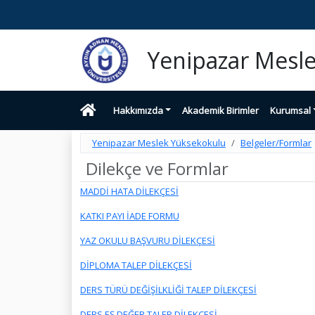
Yenipazar Mesl
Hakkımızda
Akademik Birimler
Kurumsal
Yenipazar Meslek Yüksekokulu
Belgeler/Formlar
Dilekçe ve Formlar
MADDİ HATA DİLEKÇESİ
KATKI PAYI İADE FORMU
YAZ OKULU BAŞVURU DİLEKÇESİ
DİPLOMA TALEP DİLEKÇESİ
DERS TÜRÜ DEĞİŞİLKLİĞİ TALEP DİLEKÇESİ
DERS EŞ DEĞER TALEP DİLEKÇESİ