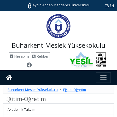
Aydın Adnan Menderes Üniversitesi
TR
EN
Buharkent Meslek Yüksekokulu
Hesabım
Rehber
Buharkent Meslek Yüksekokulu
Eğitim-Öğretim
Eğitim-Öğretim
Akademik Takvim