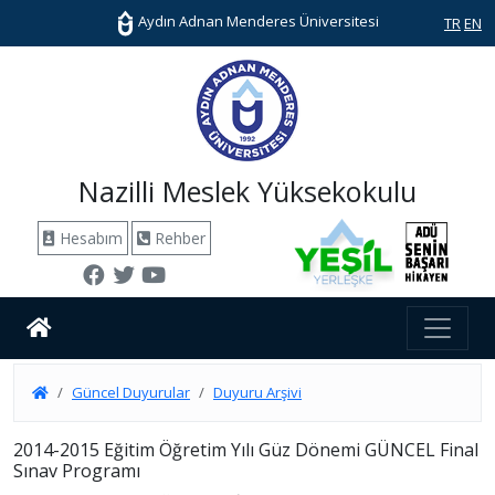
Aydın Adnan Menderes Üniversitesi
TR
EN
Nazilli Meslek Yüksekokulu
Hesabım
Rehber
Güncel Duyurular
Duyuru Arşivi
2014-2015 Eğitim Öğretim Yılı Güz Dönemi GÜNCEL Final
Sınav Programı