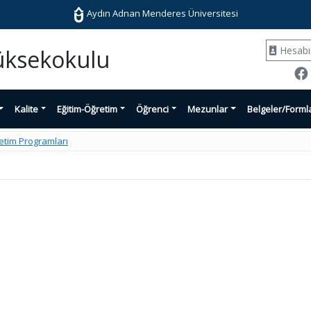
Aydın Adnan Menderes Üniversitesi
Hesab
Yüksekokulu
Kalite
Eğitim-Öğretim
Öğrenci
Mezunlar
Belgeler/Forml
etim Programları