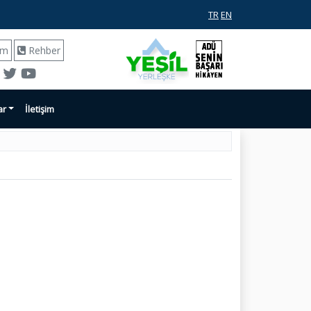
TR
EN
ım
Rehber
ar
İletişim