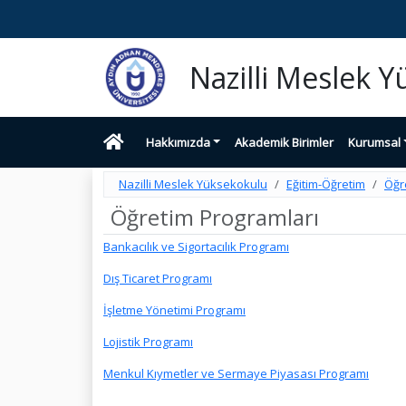
Nazilli Meslek 
Hakkımızda
Akademik Birimler
Kurumsal
Nazilli Meslek Yüksekokulu
Eğitim-Öğretim
Öğr
Öğretim Programları
Bankacılık ve Sigortacılık Programı
Dış Ticaret Programı
İşletme Yönetimi Programı
Lojistik Programı
Menkul Kıymetler ve Sermaye Piyasası Programı