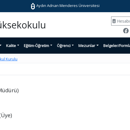
Aydın Adnan Menderes Üniversitesi
Hesab
Yüksekokulu
Kalite
Eğitim-Öğretim
Öğrenci
Mezunlar
Belgeler/Forml
kul Kurulu
Müdürü)
(Üye)