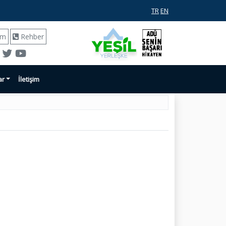
TR
EN
ım
Rehber
ar
İletişim