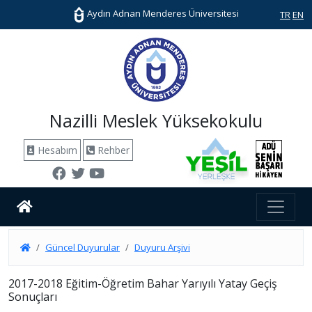
Aydın Adnan Menderes Üniversitesi
TR
EN
Nazilli Meslek Yüksekokulu
Hesabım
Rehber
Güncel Duyurular
Duyuru Arşivi
2017-2018 Eğitim-Öğretim Bahar Yarıyılı Yatay Geçiş
Sonuçları