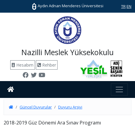
Aydın Adnan Menderes Üniversitesi
TR
EN
Nazilli Meslek Yüksekokulu
Hesabım
Rehber
Güncel Duyurular
Duyuru Arşivi
2018-2019 Güz Dönemi Ara Sınav Programı