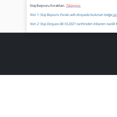
Staj Başvuru Evrakları.
Tıklayınız.
Not 1: Staj Başvuru Evrakı adlı dosyada bulunan belge
üç
Not 2: Staj Dosyası 08.10.2021 tarihinden itibaren nazill