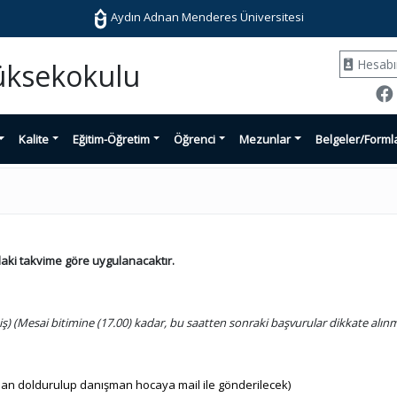
Aydın Adnan Menderes Üniversitesi
Hesab
Yüksekokulu
Kalite
Eğitim-Öğretim
Öğrenci
Mezunlar
Belgeler/Forml
ıdaki takvime göre uygulanacaktır.
tiş) (Mesai bitimine (17.00) kadar, bu saatten sonraki başvurular dikkate alın
dan doldurulup danışman hocaya mail ile gönderilecek)