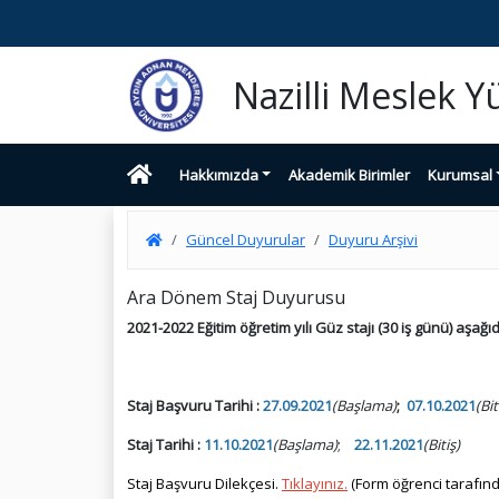
Nazilli Meslek 
Hakkımızda
Akademik Birimler
Kurumsal
Güncel Duyurular
Duyuru Arşivi
Ara Dönem Staj Duyurusu
2021-2022 Eğitim öğretim yılı Güz stajı (30 iş günü) aşağ
Staj Başvuru Tarihi :
27.09.2021
(Başlama)
;
07.10.2021
(Bi
Staj Tarihi :
11.10.2021
(Başlama)
;
22.11.2021
(Bitiş)
Staj Başvuru Dilekçesi.
Tıklayınız.
(Form öğrenci tarafın