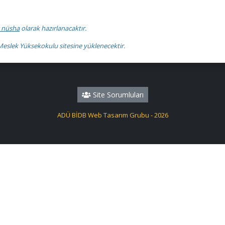
 nüsha
olarak hazırlanacaktır.
i Meslek Yüksekokulu sitesine yüklenecektir.
Site Sorumluları
ADÜ BİDB Web Tasarım Grubu - 2026