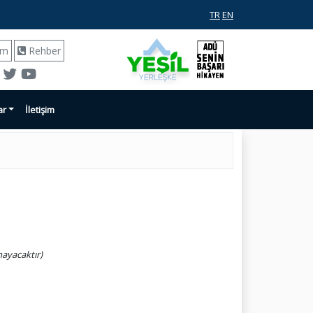
TR
EN
ım
Rehber
ar
İletişim
mayacaktır)