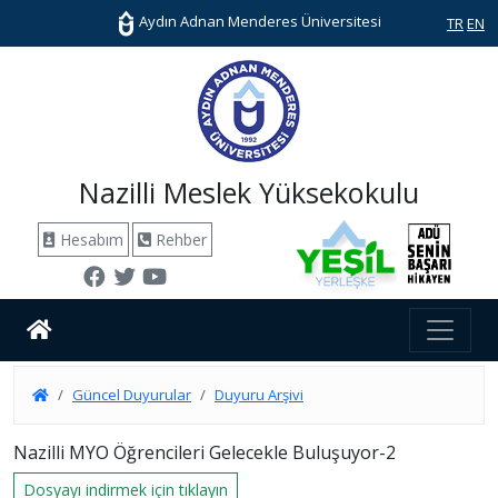
Aydın Adnan Menderes Üniversitesi
TR
EN
Nazilli Meslek Yüksekokulu
Hesabım
Rehber
Güncel Duyurular
Duyuru Arşivi
Nazilli MYO Öğrencileri Gelecekle Buluşuyor-2
Dosyayı indirmek için tıklayın