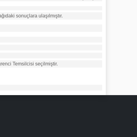
daki sonuçlara ulaşılmıştır.
enci Temsilcisi seçilmiştir.