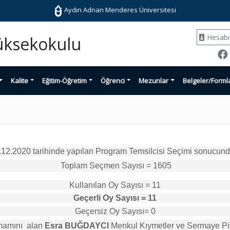
Aydın Adnan Menderes Üniversitesi
Hesab
Yüksekokulu
Kalite
Eğitim-Öğretim
Öğrenci
Mezunlar
Belgeler/Forml
2.2020 tarihinde yapılan Program Temsilcisi Seçimi sonucunda 
Toplam Seçmen Sayısı = 1605
Kullanılan Oy Sayısı = 11
Geçerli Oy Sayısı = 11
Geçersiz Oy Sayısı= 0
mamını 
alan 
Esra BUĞDAYCI
 Menkul Kıymetler ve Sermaye Piy