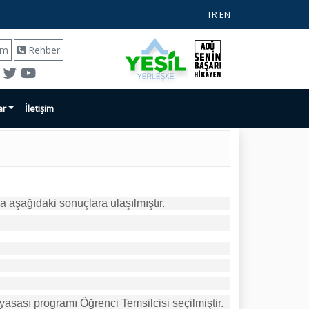
TR
EN
ım
Rehber
ar
İletişim
aşağıdaki sonuçlara ulaşılmıştır.
asası programı Öğrenci Temsilcisi seçilmiştir.