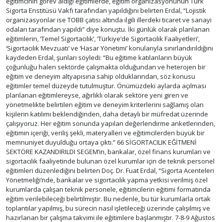
eğitimcinin görev aldığı eğitimlerde, eğitim organizasyonunun Türk
Sigorta Enstitüsü Vakfı tarafından yapıldığını belirten Erdal, “Lojistik
organizasyonlar ise TOBB çatısı altında ilgili illerdeki ticaret ve sanayi
odaları tarafından yapıldı” diye konuştu. İki günlük olarak planlanan
eğitimlerin, ‘Temel Sigortacılık’, ‘Türkiye’de Sigortacılık Faaliyetleri’,
‘Sigortacılık Mevzuatı’ ve ‘Hasar Yönetimi’ konularıyla sınırlandırıldığını
kaydeden Erdal, şunları söyledi: “Bu eğitime katılanların büyük
çoğunluğu halen sektörde çalışmakta olduğundan ve heterojen bir
eğitim ve deneyim altyapısına sahip olduklarından, söz konusu
eğitimler temel düzeyde tutulmuştur. Önümüzdeki aylarda açılması
planlanan eğitimlereyse, ağırlıklı olarak sektöre yeni giren ve
yönetmelikte belirtilen eğitim ve deneyim kriterlerini sağlamış olan
kişilerin katılımı beklendiğinden, daha detaylı bir müfredat üzerinde
çalışıyoruz. Her eğitim sonunda yapılan değerlendirme anketlerinden,
eğitimin içeriği, veriliş şekli, materyalleri ve eğitimcilerden büyük bir
memnuniyet duyulduğu ortaya çıktı.” 66 SİGORTACILIK EĞİTMENİ
SEKTÖRE KAZANDIRILDI SEGEM’in, bankalar, özel finans kurumları ve
sigortacılık faaliyetinde bulunan özel kurumlar için de teknik personel
eğitimleri düzenlediğini belirten Doç. Dr. Fuat Erdal, “Sigorta Acenteleri
Yönetmeliği’nde, bankalar ve sigortacılık yapma yetkisi verilmiş özel
kurumlarda çalışan teknik personele, eğitimcilerin eğitimi formatında
eğitim verilebileceği belirtilmiştir. Bu nedenle, bu tür kurumlarla ortak
toplantılar yapılmış, bu sürecin nasıl işletileceği üzerinde çalışılmış ve
hazırlanan bir çalışma takvimi ile eğitimlere başlanmıştır. 7-8-9 Ağustos