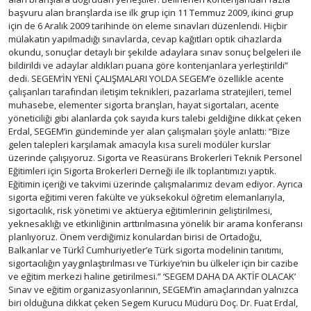
başvuru alan branşlarda ise ilk grup için 11 Temmuz 2009, ikinci grup
için de 6 Aralık 2009 tarihinde ön eleme sınavları düzenlendi. Hiçbir
mülakatın yapılmadığı sınavlarda, cevap kağıtları optik cihazlarda
okundu, sonuçlar detaylı bir şekilde adaylara sınav sonuç belgeleri ile
bildirildi ve adaylar aldıkları puana göre kontenjanlara yerleştirildi”
dedi. SEGEM’İN YENİ ÇALIŞMALARI YOLDA SEGEM’e özellikle acente
çalışanları tarafından iletişim teknikleri, pazarlama stratejileri, temel
muhasebe, elementer sigorta branşları, hayat sigortaları, acente
yöneticiliği gibi alanlarda çok sayıda kurs talebi geldiğine dikkat çeken
Erdal, SEGEM’in gündeminde yer alan çalışmaları şöyle anlattı: “Bize
gelen talepleri karşılamak amacıyla kısa sureli modüler kurslar
üzerinde çalışıyoruz. Sigorta ve Reasürans Brokerleri Teknik Personel
Eğitimleri için Sigorta Brokerleri Derneği ile ilk toplantımızı yaptık.
Eğitimin içeriği ve takvimi üzerinde çalışmalarımız devam ediyor. Ayrıca
sigorta eğitimi veren fakülte ve yüksekokul öğretim elemanlarıyla,
sigortacılık, risk yönetimi ve aktüerya eğitimlerinin geliştirilmesi,
yeknesaklığı ve etkinliğinin arttırılmasına yönelik bir arama konferansı
planlıyoruz. Önem verdiğimiz konulardan birisi de Ortadoğu,
Balkanlar ve Türkî Cumhuriyetler’e Türk sigorta modelinin tanıtımı,
sigortacılığın yaygınlaştırılması ve Türkiye’nin bu ülkeler için bir cazibe
ve eğitim merkezi haline getirilmesi.” ‘SEGEM DAHA DA AKTİF OLACAK’
Sınav ve eğitim organizasyonlarının, SEGEM’in amaçlarından yalnızca
biri olduğuna dikkat çeken Segem Kurucu Müdürü Doç. Dr. Fuat Erdal,