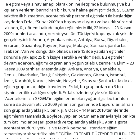
ile eğitim veya sınav amaçlı olarak online iletişimde bulunmuş ve bu
kişilerin verilerini barındıran bir kurum haline gelmiştir” dedi. SEGEM’in
sektöre ilk hizmetinin, acente teknik personel eğitimleri ile başladığını
kaydeden Erdal, “Şubat 2009’da başlayan duyuru ve hazırlık sürecini
takiben, üç dönem halinde açılan eğitimlerin ilki, 22 Mayıs – 23 Kasım
2009 tarihleri arasında, neredeyse tüm Türkiye’yi kapsayacak şekilde
gerçekleştirildi. Adana, Afyonkarahisar, Antalya, Bursa, Diyarbakır,
Erzurum, Gaziantep, Kayseri, Konya, Malatya, Samsun, Şanlıurfa,
Trabzon, Van ve Zonguldak olmak üzere 15 ilde yapılan eğitimler
sonunda yaklaşık 25 bin kişiye sertifika verildi” dedi. Bu eğitimler
devam ederken, eğitimi kaçıranların yoğun talebi üzerine 16 Ekim – 23
Kasım 2009 tarihleri arasında Ağrı, Ankara, Antalya, Çanakkale,
Denizli, Diyarbakır, Elazığ, Eskişehir, Gaziantep, Giresun, İstanbul,
İzmir, Karabük, Kocaeli, Mersin, Nevşehir, Sivas ve Şanlıurfa’da da ek
eğitim grupları açıldığını kaydeden Erdal, bu gruplardan da 9 bin
kişinin sertifika aldığını söyledi. Erdal sözlerini şöyle sürdürdü:
“Acentelerimizin SEGEM’in eğitimlerine olan yoğun ilgisi bu tarihten
sonra da devam etti ve 2009 yılının son günlerinde başvuruları alınan
son gruplarda yaklaşık 5 bin kişi, 8 Ocak – 14 Mart 2010 tarihlerinde
eğitimlerini tamamladı. Böylece, yapılan bütünleme sınavlarıyla birlikte
tüm katılımcılar başarı gösterdi ve toplamda yaklaşık 39 bin sigorta
acentesi müdürü, yetkilisi ve teknik personeli standart eğitimi
tamamlayarak sertifika aldı.” EĞİTİMLER TEMEL DÜZEYDE TUTULDU 179