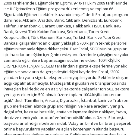
2009 tarihlerinde I. Eğitimcilerin Eğitimi, 9-10-11 Ekim 2009 tarihlerinde
ise II. Eğitimcilerin Eğitimi programı düzenlenmiş ve toplam 66
Sigortacılık Eğitmeni sektöre kazandırılmıştır” dedi. Erdal, bu program
dahilinde, Akbank, Anadolu Bank, Citibank, Denizbank, Eurobank
Tekfen, Finansbank, Garanti Bankası, Halkbank, HSBC Bank, ING
Bank, Kuveyt Türk Katılım Bankası, Şekerbank, Tarım Kredi
Kooperatifleri, Türk Ekonomi Bankası, Turkish Bank ve Yapı Kredi
Bankası çalışanlarından oluşan yaklaşık 5700 kişinin teknik personel
eğitimini tamamladığına dikkat çekti. Fuat Erdal, SEGEM’in bu gruplar
için hazırlanan eğitim içeriğinin revizyonu üzerinde çalıştığını ve yakın
zamanda eğitimlere başlanacağını sözlerine ekledi. 1004 KİŞİLİK
EKSPER KONTENJANI SEGEM tarafından sigorta eksperlerine yönelik
eğitim ve sınavların da gerçekleştirildiğini kaydeden Erdal, “2002
yılından bu yana sigorta eksperi alımı yapılmıyordu. Sektörde oluşan
açığı kapatmak amacıyla, Müsteşarlık il grupları ve branşlar bazında
ihtiyaçları belirledik ve en az 5 yıl sektörde çalışanlar için 502, sektöre
yeni girecekler için 502 olmak üzere toplam 1004 kişilik kontenjan
açtık” dedi. Tüm illerin, Ankara, Diyarbakır, İstanbul, İzmir ve Trabzon
grup merkezleri altında gruplandırıldığını ve ‘kara araçları’, ‘yangın,
doğal afet, kaza ve hırsızlık’, ‘emtia ve kıymete ilişkin nakliyat’, ‘hava,
deniz ve demiryolu araçları’ ve ‘mühendislik’ olmak üzere 5 branşta
başvurular alındığını belirten Erdal, “Adaylar, bir il ve bir branş seçerek
online başvurularını yaptılar ve açılan kontenjanın altında başvuru
alan branşlara doğrudan yerleştiler. Belirlenen kontenjandan fazla