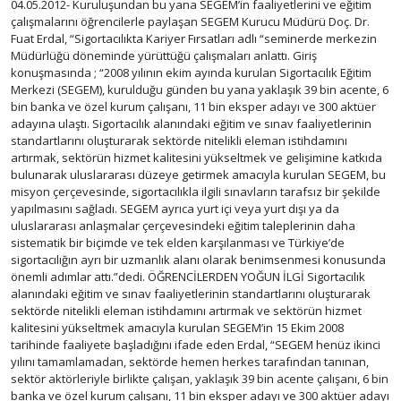
04.05.2012- Kuruluşundan bu yana SEGEM’in faaliyetlerini ve eğitim
çalışmalarını öğrencilerle paylaşan SEGEM Kurucu Müdürü Doç. Dr.
Fuat Erdal, “Sigortacılıkta Kariyer Fırsatları adlı “seminerde merkezin
Müdürlüğü döneminde yürüttüğü çalışmaları anlattı. Giriş
konuşmasında ; “2008 yılının ekim ayında kurulan Sigortacılık Eğitim
Merkezi (SEGEM), kurulduğu günden bu yana yaklaşık 39 bin acente, 6
bin banka ve özel kurum çalışanı, 11 bin eksper adayı ve 300 aktüer
adayına ulaştı. Sigortacılık alanındaki eğitim ve sınav faaliyetlerinin
standartlarını oluşturarak sektörde nitelikli eleman istihdamını
artırmak, sektörün hizmet kalitesini yükseltmek ve gelişimine katkıda
bulunarak uluslararası düzeye getirmek amacıyla kurulan SEGEM, bu
misyon çerçevesinde, sigortacılıkla ilgili sınavların tarafsız bir şekilde
yapılmasını sağladı. SEGEM ayrıca yurt içi veya yurt dışı ya da
uluslararası anlaşmalar çerçevesindeki eğitim taleplerinin daha
sistematik bir biçimde ve tek elden karşılanması ve Türkiye’de
sigortacılığın ayrı bir uzmanlık alanı olarak benimsenmesi konusunda
önemli adımlar attı.”dedi. ÖĞRENCİLERDEN YOĞUN İLGİ Sigortacılık
alanındaki eğitim ve sınav faaliyetlerinin standartlarını oluşturarak
sektörde nitelikli eleman istihdamını artırmak ve sektörün hizmet
kalitesini yükseltmek amacıyla kurulan SEGEM’in 15 Ekim 2008
tarihinde faaliyete başladığını ifade eden Erdal, “SEGEM henüz ikinci
yılını tamamlamadan, sektörde hemen herkes tarafından tanınan,
sektör aktörleriyle birlikte çalışan, yaklaşık 39 bin acente çalışanı, 6 bin
banka ve özel kurum çalışanı, 11 bin eksper adayı ve 300 aktüer adayı