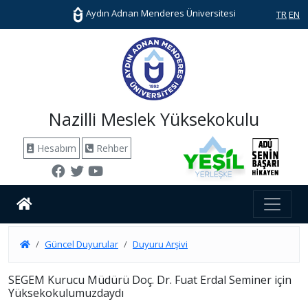
Aydın Adnan Menderes Üniversitesi
TR
EN
Nazilli Meslek Yüksekokulu
Hesabım
Rehber
Güncel Duyurular
Duyuru Arşivi
SEGEM Kurucu Müdürü Doç. Dr. Fuat Erdal Seminer için
Yüksekokulumuzdaydı