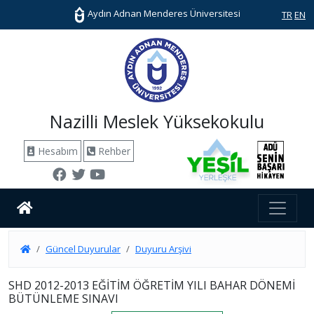
Aydın Adnan Menderes Üniversitesi
TR
EN
Nazilli Meslek Yüksekokulu
Hesabım
Rehber
Güncel Duyurular
Duyuru Arşivi
SHD 2012-2013 EĞİTİM ÖĞRETİM YILI BAHAR DÖNEMİ
BÜTÜNLEME SINAVI