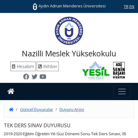
Aydın Adnan Menderes Üniversitesi
TR
EN
Nazilli Meslek Yüksekokulu
Hesabım
Rehber
Güncel Duyurular
Duyuru Arşivi
TEK DERS SINAV DUYURUSU
2019-2020 Eğitim Öğretim Yılı Güz Dönemi Sonu Tek Ders Sınavı, 05