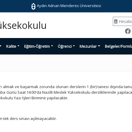
Aydın Adnan Menderes Üniversitesi
Hesab
Yüksekokulu
Kalite
Eğitim-Öğretim
Öğrenci
Mezunlar
Belgeler/Forml
almak ve başarmak zorunda olunan derslerin 1 (bir) tanesi dışında tamam
ünü Saat 14:00'da Nazilli Meslek Yüksekokulu dersliklerinde yapılacaktır
kokulu Yazı İşleri Birimine yapılacaktır.
n tek ders sınavı açılmayacaktır.