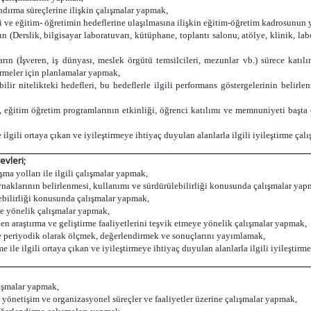
ndırma süreçlerine ilişkin çalışmalar yapmak,
 ve eğitim- öğretimin hedeflerine ulaşılmasına ilişkin eğitim-öğretim kadrosunun ye
 (Derslik, bilgisayar laboratuvarı, kütüphane, toplantı salonu, atölye, klinik, labo
ların (İşveren, iş dünyası, meslek örgütü temsilcileri, mezunlar vb.) sürece katı
rmeler için planlamalar yapmak,
bilir nitelikteki hedefleri, bu hedeflerle ilgili performans göstergelerinin belir
, eğitim öğretim programlarının etkinliği, öğrenci katılımı ve memnuniyeti başta o
 ilgili ortaya çıkan ve iyileştirmeye ihtiyaç duyulan alanlarla ilgili iyileştirme çal
evleri;
aşma yolları ile ilgili çalışmalar yapmak,
aynaklarının belirlenmesi, kullanımı ve sürdürülebilirliği konusunda çalışmalar yap
lebilirliği konusunda çalışmalar yapmak,
ne yönelik çalışmalar yapmak,
en araştırma ve geliştirme faaliyetlerini teşvik etmeye yönelik çalışmalar yapmak,
ı ve periyodik olarak ölçmek, değerlendirmek ve sonuçlarını yayımlamak,
me ile ilgili ortaya çıkan ve iyileştirmeye ihtiyaç duyulan alanlarla ilgili iyileştirm
lışmalar yapmak,
yönetişim ve organizasyonel süreçler ve faaliyetler üzerine çalışmalar yapmak,