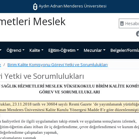
Aydın Adnan Menderes Üniversitesi
zmetleri Meslek
Hesab
Öğrenci
Kalite
Eğitim-Öğretim
Mezunlar
Belgeler/Forml
e
Birim Kalite Komisyonu Görevi Yetki ve Sorumlulukları
i Yetki ve Sorumlulukları
N SAĞLIK HİZMETLERİ MESLEK YÜKSEKOKULU BİRİM KALİTE KOMİ
GÖREV VE SORUMLULUKLARI
ları, 23.11.2018 tarih ve 30604 sayılı Resmi Gazete ‘de yayımlanarak yürürlüğ
nan Menderes Üniversitesi Kalite Kurulu Yönergesi Madde 8’e göre düzenlenmiştir
;
faaliyetleri ile ilgili uygulamaları takip etmek ve uygulama sonuçlarını izlemek,
im-öğretim alanı itibarı ile iç değerlendirme, çevre değerlendirmesi ve kurum de
i değerlendirme çalışmaları yapmak,
 çalışmalarını yapmak,