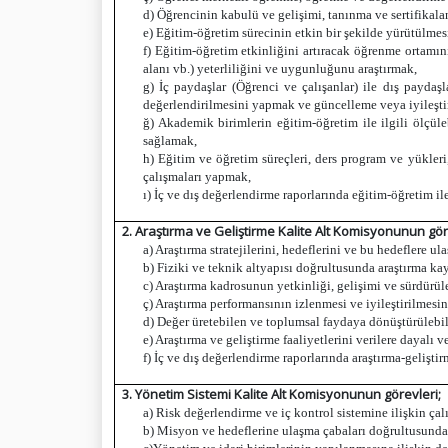
d) Öğrencinin kabulü ve gelişimi, tanınma ve sertifikala
e) Eğitim-öğretim sürecinin etkin bir şekilde yürütülmesi
f) Eğitim-öğretim etkinliğini artıracak öğrenme ortamının
alanı vb.) yeterliliğini ve uygunluğunu araştırmak,
g) İç paydaşlar (Öğrenci ve çalışanlar) ile dış paydaş
değerlendirilmesini yapmak ve güncelleme veya iyileşti
ğ) Akademik birimlerin eğitim-öğretim ile ilgili ölçüle
sağlamak,
h) Eğitim ve öğretim süreçleri, ders program ve yükleri
çalışmaları yapmak,
ı) İç ve dış değerlendirme raporlarında eğitim-öğretim ile
2. Araştırma ve Geliştirme Kalite Alt Komisyonunun gör
a) Araştırma stratejilerini, hedeflerini ve bu hedeflere ul
b) Fiziki ve teknik altyapısı doğrultusunda araştırma k
c) Araştırma kadrosunun yetkinliği, gelişimi ve sürdürü
ç) Araştırma performansının izlenmesi ve iyileştirilmesi
d) Değer üretebilen ve toplumsal faydaya dönüştürülebil
e) Araştırma ve geliştirme faaliyetlerini verilere dayal
f) İç ve dış değerlendirme raporlarında araştırma-geliştir
3. Yönetim Sistemi Kalite Alt Komisyonunun görevleri;
a) Risk değerlendirme ve iç kontrol sistemine ilişkin ça
b) Misyon ve hedeflerine ulaşma çabaları doğrultusunda 