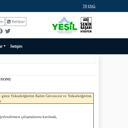
TR
ENG
ım
Rehber
ar
İletişim
SYONU
e giren Yükseköğretim Kalite Güvencesi ve Yükseköğretim
.
ğerlendirmesi çalışmalarına katılmak,