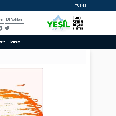
TR
ENG
ım
Rehber
ar
İletişim