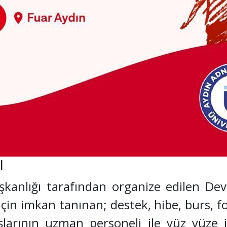
I
kanlığı tarafından organize edilen Dev
 için imkan tanınan; destek, hibe, burs, fo
larının uzman personeli ile yüz yüze i