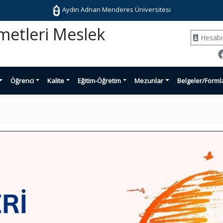
Aydın Adnan Menderes Üniversitesi
zmetleri Meslek
Hesab
Öğrenci
Kalite
Eğitim-Öğretim
Mezunlar
Belgeler/Forml