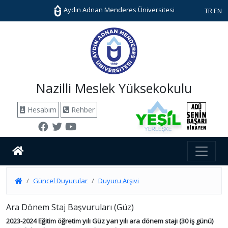
Aydın Adnan Menderes Üniversitesi
TR
EN
Nazilli Meslek Yüksekokulu
Hesabım
Rehber
Güncel Duyurular
Duyuru Arşivi
Ara Dönem Staj Başvuruları (Güz)
2023-2024 Eğitim öğretim yılı Güz yarı yılı ara dönem stajı (30 iş günü)